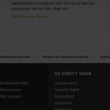
dakbedekking en bepaalt voor een groot deel de
levensduur van het dak. Maar wat...
Artikel verder lezen
litatieve producten
Afhalen (in Rhenen) mogelijk
Betro
GA DIRECT NAAR
Betaalmethoden
Douglas hout
Retourneren
Zweeds Rabat
Mijn account
Steigerhout
Vurenhout
Eikenhout