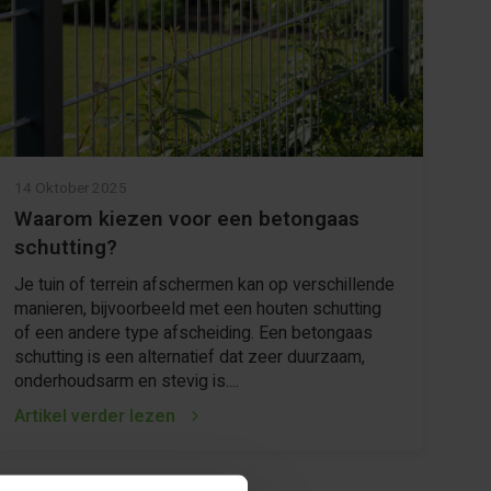
14 Oktober 2025
Waarom kiezen voor een betongaas
schutting?
Je tuin of terrein afschermen kan op verschillende
manieren, bijvoorbeeld met een houten schutting
of een andere type afscheiding. Een betongaas
schutting is een alternatief dat zeer duurzaam,
onderhoudsarm en stevig is....
Artikel verder lezen