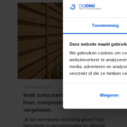
Toestemming
Deze website maakt gebruik
We gebruiken cookies om cont
websiteverkeer te analyseren
media, adverteren en analys
verstrekt of die ze hebben v
13 Oktober 2025
Welk tuinscherm moet ik plaatsen:
Weigeren
hout, composiet en kunststof
vergeleken
Je tuin een nieuwe uitstraling geven? Een
tuinscherm is een eenvoudige en stijlvolle