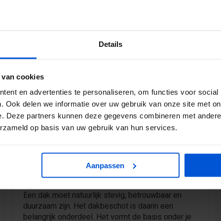
Details
 van cookies
ent en advertenties te personaliseren, om functies voor social
. Ook delen we informatie over uw gebruik van onze site met on
e. Deze partners kunnen deze gegevens combineren met andere i
erzameld op basis van uw gebruik van hun services.
2 Oktober 2025
Wat is het beste dakbeschot voor mijn
Aanpassen
dak?
Een dak moet natuurlijk stevig, betrouwbaar en
duurzaam zijn. Het dakbeschot is daarin een
belangrijk onderdeel. Het vormt de basis onder je