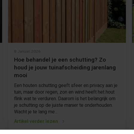
8 Januari 2026
Hoe behandel je een schutting? Zo
houd je jouw tuinafscheiding jarenlang
mooi
Een houten schutting geeft sfeer en privacy aan je
tuin, maar door regen, zon en wind heeft het hout
flink wat te verduren. Daarom is het belangrijk om
je schutting op de juiste manier te onderhouden.
Wacht je te lang me...
Artikel verder lezen