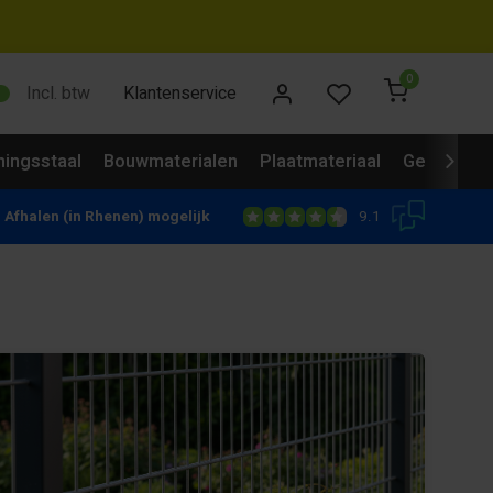
0
Incl. btw
Klantenservice
ingsstaal
Bouwmaterialen
Plaatmateriaal
Gevelbekl
9.1
Afhalen (in Rhenen) mogelijk