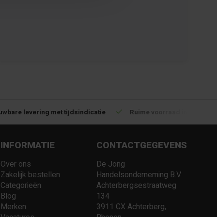
uwbare levering met tijdsindicatie
Ruime voorraad in kwalitat
INFORMATIE
CONTACTGEGEVENS
Over ons
De Jong
Zakelijk bestellen
Handelsonderneming B.V.
Categorieën
Achterbergsestraatweg
Blog
134
Merken
3911 CX Achterberg,