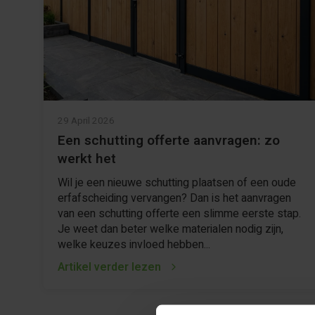
29 April 2026
Een schutting offerte aanvragen: zo
werkt het
Wil je een nieuwe schutting plaatsen of een oude
erfafscheiding vervangen? Dan is het aanvragen
van een schutting offerte een slimme eerste stap.
Je weet dan beter welke materialen nodig zijn,
welke keuzes invloed hebben...
Artikel verder lezen